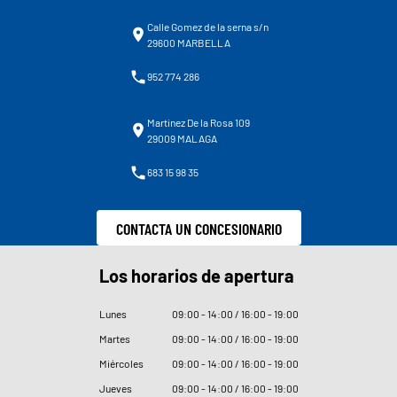
Calle Gomez de la serna s/n
29600 MARBELLA
952 774 286
Martinez De la Rosa 109
29009 MALAGA
683 15 98 35
CONTACTA UN CONCESIONARIO
Los horarios de apertura
Lunes
09
:
00 - 14
:
00 / 16
:
00 - 19
:
00
Martes
09
:
00 - 14
:
00 / 16
:
00 - 19
:
00
Miércoles
09
:
00 - 14
:
00 / 16
:
00 - 19
:
00
Jueves
09
:
00 - 14
:
00 / 16
:
00 - 19
:
00