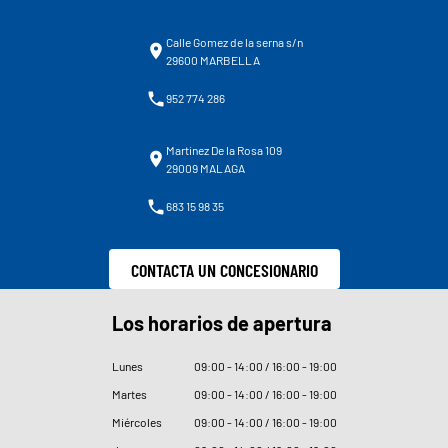
Calle Gomez de la serna s/n
29600 MARBELLA
952 774 286
Martinez De la Rosa 109
29009 MALAGA
683 15 98 35
CONTACTA UN CONCESIONARIO
Los horarios de apertura
Lunes
09
:
00 - 14
:
00 / 16
:
00 - 19
:
00
Martes
09
:
00 - 14
:
00 / 16
:
00 - 19
:
00
Miércoles
09
:
00 - 14
:
00 / 16
:
00 - 19
:
00